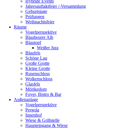
Hybride Events
Jahresauftaktfeier /-Versammlung
Geburtstage
Prüfungen
Weihnachtsfeier
Räume
Vogelperspektive
Blaubeurer Alb
Blautopf
Weißer Jura
Blaufels
Schöne Lau
Große Grotte
Kleine Grotte
Rusenschloss
Wolkenschloss
Glasfels
Mörikedom
Foyer, Bistro & Bar
Außenanlage
Vogelperspektive
Pergola
Innenhof
Wiese & Grillstelle
Haupteingang & Wiese