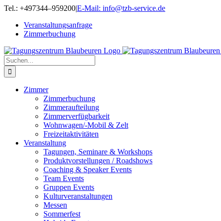
Zum
Tel.: +497344–959200
|
E-Mail: info@tzb-service.de
Inhalt
Veranstaltungsanfrage
springen
Zimmerbuchung
Suche
nach:
Zimmer
Zimmerbuchung
Zimmeraufteilung
Zimmerverfügbarkeit
Wohnwagen/-Mobil & Zelt
Freizeitaktivitäten
Veranstaltung
Tagungen, Seminare & Workshops
Produktvorstellungen / Roadshows
Coaching & Speaker Events
Team Events
Gruppen Events
Kulturveranstaltungen
Messen
Sommerfest