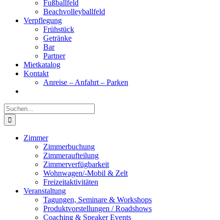
Fußballfeld
Beachvolleyballfeld
Verpflegung
Frühstück
Getränke
Bar
Partner
Mietkatalog
Kontakt
Anreise – Anfahrt – Parken
Suche
nach:
Zimmer
Zimmerbuchung
Zimmeraufteilung
Zimmerverfügbarkeit
Wohnwagen/-Mobil & Zelt
Freizeitaktivitäten
Veranstaltung
Tagungen, Seminare & Workshops
Produktvorstellungen / Roadshows
Coaching & Speaker Events