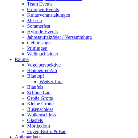
Team Events
Gruppen Events
Kulturveranstaltungen
Messen
Sommerfest
Hybride Events
Jahresauftaktfeier /-Versammlung
Geburtstage
Prüfungen
Weihnachtsfeier
Räume
Vogelperspektive
Blaubeurer Alb
Blautopf
Weißer Jura
Blaufels
Schöne Lau
Große Grotte
Kleine Grotte
Rusenschloss
Wolkenschloss
Glasfels
Mörikedom
Foyer, Bistro & Bar
Außenanlage