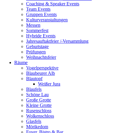
Coaching & Speaker Events
Team Events
Gruppen Events
Kulturveranstaltungen
Messen
Sommerfest
Hybride Events
Jahresauftaktfeier /-Versammlung
Geburtstage
Prüfungen
Weihnachtsfeier
Räume
Vogelperspektive
Blaubeurer Alb
Blautopf
Weißer Jura
Blaufels
Schöne Lau
Große Grotte
Kleine Grotte
Rusenschloss
Wolkenschloss
Glasfels
Mörikedom
Foyer, Bistro & Bar