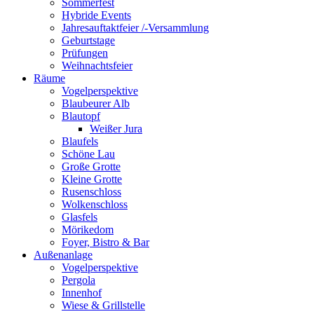
Sommerfest
Hybride Events
Jahresauftaktfeier /-Versammlung
Geburtstage
Prüfungen
Weihnachtsfeier
Räume
Vogelperspektive
Blaubeurer Alb
Blautopf
Weißer Jura
Blaufels
Schöne Lau
Große Grotte
Kleine Grotte
Rusenschloss
Wolkenschloss
Glasfels
Mörikedom
Foyer, Bistro & Bar
Außenanlage
Vogelperspektive
Pergola
Innenhof
Wiese & Grillstelle