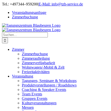
Zum
Tel.: +497344–959200
|
E-Mail: info@tzb-service.de
Inhalt
Veranstaltungsanfrage
springen
Zimmerbuchung
Suche
nach:
Zimmer
Zimmerbuchung
Zimmeraufteilung
Zimmerverfügbarkeit
Wohnwagen/-Mobil & Zelt
Freizeitaktivitäten
Veranstaltung
Tagungen, Seminare & Workshops
Produktvorstellungen / Roadshows
Coaching & Speaker Events
Team Events
Gruppen Events
Kulturveranstaltungen
Messen