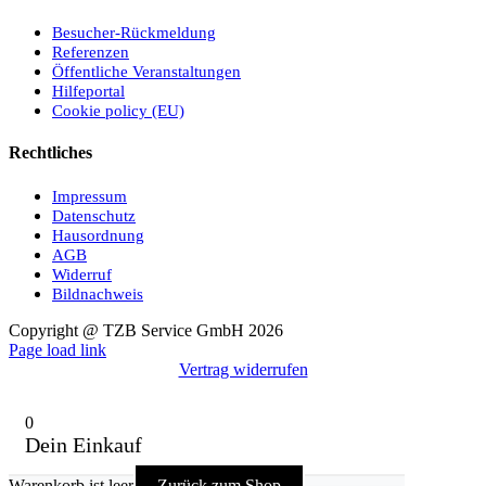
Besucher-Rückmeldung
Referenzen
Öffentliche Veranstaltungen
Hilfeportal
Cookie policy (EU)
Rechtliches
Impressum
Datenschutz
Hausordnung
AGB
Widerruf
Bildnachweis
Copyright @ TZB Service GmbH 2026
Facebook
YouTube
Instagram
Xing
Page load link
Vertrag widerrufen
0
Dein Einkauf
Warenkorb ist leer
Zurück zum Shop