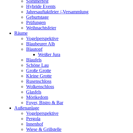
Sommerfest
Hybride Events
Jahresauftaktfeier /-Versammlung
Geburtstage
Prüfungen
Weihnachtsfeier
Räume
Vogelperspektive
Blaubeurer Alb
Blautopf
Weißer Jura
Blaufels
Schöne Lau
Große Grotte
Kleine Grotte
Rusenschloss
Wolkenschloss
Glasfels
Mörikedom
Foyer, Bistro & Bar
Außenanlage
Vogelperspektive
Pergola
Innenhof
Wiese & Grillstelle