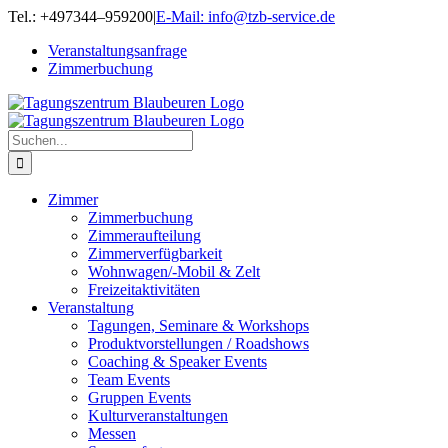
Zum
Tel.: +497344–959200
|
E-Mail: info@tzb-service.de
Inhalt
Veranstaltungsanfrage
springen
Zimmerbuchung
Suche
nach:
Zimmer
Zimmerbuchung
Zimmeraufteilung
Zimmerverfügbarkeit
Wohnwagen/-Mobil & Zelt
Freizeitaktivitäten
Veranstaltung
Tagungen, Seminare & Workshops
Produktvorstellungen / Roadshows
Coaching & Speaker Events
Team Events
Gruppen Events
Kulturveranstaltungen
Messen