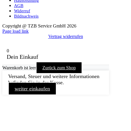
Hausordnung
AGB
Widerruf
Bildnachweis
Copyright @ TZB Service GmbH 2026
Facebook
YouTube
Instagram
Xing
Page load link
Vertrag widerrufen
0
Dein Einkauf
Warenkorb ist leer
Zurück zum Shop
Versand, Steuer und weitere Informationen
befinden Sie in der Kasse.
weiter einkaufen
Nach
oben