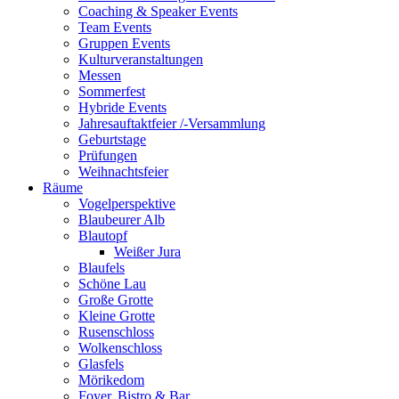
Coaching & Speaker Events
Team Events
Gruppen Events
Kulturveranstaltungen
Messen
Sommerfest
Hybride Events
Jahresauftaktfeier /-Versammlung
Geburtstage
Prüfungen
Weihnachtsfeier
Räume
Vogelperspektive
Blaubeurer Alb
Blautopf
Weißer Jura
Blaufels
Schöne Lau
Große Grotte
Kleine Grotte
Rusenschloss
Wolkenschloss
Glasfels
Mörikedom
Foyer, Bistro & Bar