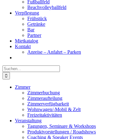
Fußballfeld
Beachvolleyballfeld
Verpflegung
Frühstück
Getränke
Bar
Partner
Mietkatalog
Kontakt
Anreise – Anfahrt – Parken
Suche
nach:
Zimmer
Zimmerbuchung
Zimmeraufteilung
Zimmerverfügbarkeit
Wohnwagen/-Mobil & Zelt
Freizeitaktivitäten
Veranstaltung
Tagungen, Seminare & Workshops
Produktvorstellungen / Roadshows
Coaching & Speaker Events