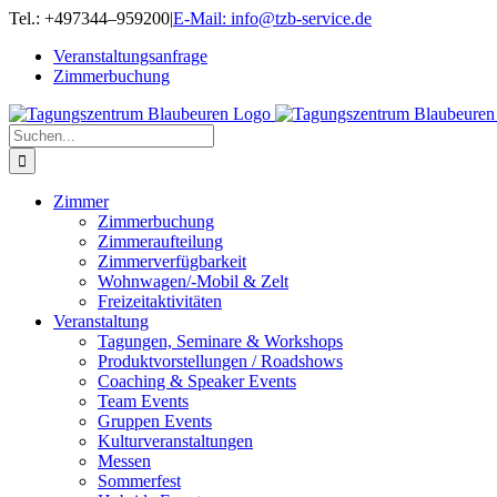
Zum
Tel.: +497344–959200
|
E-Mail: info@tzb-service.de
Inhalt
Veranstaltungsanfrage
springen
Zimmerbuchung
Suche
nach:
Zimmer
Zimmerbuchung
Zimmeraufteilung
Zimmerverfügbarkeit
Wohnwagen/-Mobil & Zelt
Freizeitaktivitäten
Veranstaltung
Tagungen, Seminare & Workshops
Produktvorstellungen / Roadshows
Coaching & Speaker Events
Team Events
Gruppen Events
Kulturveranstaltungen
Messen
Sommerfest