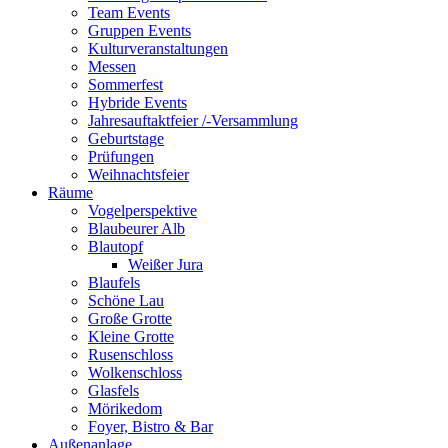
Team Events
Gruppen Events
Kulturveranstaltungen
Messen
Sommerfest
Hybride Events
Jahresauftaktfeier /-Versammlung
Geburtstage
Prüfungen
Weihnachtsfeier
Räume
Vogelperspektive
Blaubeurer Alb
Blautopf
Weißer Jura
Blaufels
Schöne Lau
Große Grotte
Kleine Grotte
Rusenschloss
Wolkenschloss
Glasfels
Mörikedom
Foyer, Bistro & Bar
Außenanlage