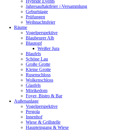
Hybride Events
Jahresauftaktfeier /-Versammlung
Geburtstage
Prüfungen
Weihnachtsfeier
Räume
Vogelperspektive
Blaubeurer Alb
Blautopf
Weißer Jura
Blaufels
Schöne Lau
Große Grotte
Kleine Grotte
Rusenschloss
Wolkenschloss
Glasfels
Mörikedom
Foyer, Bistro & Bar
Außenanlage
Vogelperspektive
Pergola
Innenhof
Wiese & Grillstelle
Haupteingang & Wiese