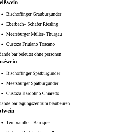
eißwein
Bischoffinger Grauburgunder
Eb
erbach
– Schäfer Riesling
Meersburger
Müller- Thurgau
Custoza
Friulano
Toscano
oséwein
Bischoffinger Spätburgunder
Meersburger
Spätburgunder
Custoza
Bardolino
Chiaretto
otwein
Tempranillo – Barrique