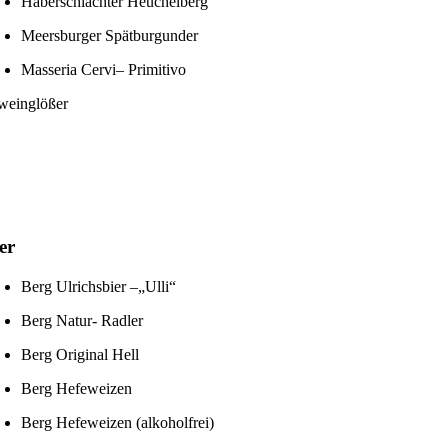
Haberschlachter
Heuchelberg
Meersburger
Spätburgunder
Masseria
Cervi
–
Primitivo
er
Berg
Ulrichsbier
–„Ulli“
Berg Natur- Radler
Berg Original Hell
Berg Hefeweizen
Berg Hefeweizen
(alkoholfrei)