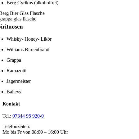
Berg Cyrikus (alkoholfrei)
irituosen
Whisky- Honey- Likör
Willi
ams Birne
nbrand
Grappa
Rama
zotti
Jägermeister
Baileys
Kontakt
Tel.:
07344 95 920-0
Telefonzeiten:
Mo bis Fr von 08:00 – 16:00 Uhr