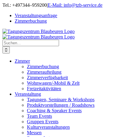
Zum
Tel.: +497344–959200
|
E-Mail: info@tzb-service.de
Inhalt
Veranstaltungsanfrage
springen
Zimmerbuchung
Suche
nach:
Zimmer
Zimmerbuchung
Zimmeraufteilung
Zimmerverfügbarkeit
Wohnwagen/-Mobil & Zelt
Freizeitaktivitäten
Veranstaltung
Tagungen, Seminare & Workshops
Produktvorstellungen / Roadshows
Coaching & Speaker Events
Team Events
Gruppen Events
Kulturveranstaltungen
Messen