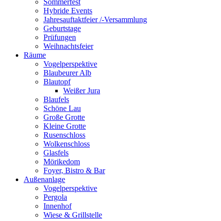
Sommerfest
Hybride Events
Jahresauftaktfeier /-Versammlung
Geburtstage
Prüfungen
Weihnachtsfeier
Räume
Vogelperspektive
Blaubeurer Alb
Blautopf
Weißer Jura
Blaufels
Schöne Lau
Große Grotte
Kleine Grotte
Rusenschloss
Wolkenschloss
Glasfels
Mörikedom
Foyer, Bistro & Bar
Außenanlage
Vogelperspektive
Pergola
Innenhof
Wiese & Grillstelle