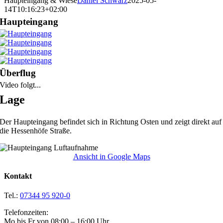
Haupteingang & Wiese
Daniel Schwarz
2025-05-
14T10:16:23+02:00
Haupteingang
Überflug
Video folgt...
Lage
Der Haupteingang befindet sich in Richtung Osten und zeigt direkt auf
die Hessenhöfe Straße.
Ansicht in Google Maps
Kontakt
Tel.:
07344 95 920-0
Telefonzeiten:
Mo bis Fr von 08:00 – 16:00 Uhr