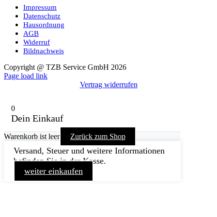
Impressum
Datenschutz
Hausordnung
AGB
Widerruf
Bildnachweis
Copyright @ TZB Service GmbH 2026
Facebook
YouTube
Instagram
Xing
Page load link
Vertrag widerrufen
0
Dein Einkauf
Warenkorb ist leer
Zurück zum Shop
Versand, Steuer und weitere Informationen
befinden Sie in der Kasse.
weiter einkaufen
Nach
oben