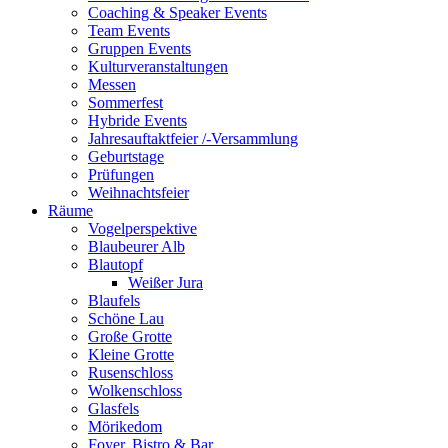
Coaching & Speaker Events
Team Events
Gruppen Events
Kulturveranstaltungen
Messen
Sommerfest
Hybride Events
Jahresauftaktfeier /-Versammlung
Geburtstage
Prüfungen
Weihnachtsfeier
Räume
Vogelperspektive
Blaubeurer Alb
Blautopf
Weißer Jura
Blaufels
Schöne Lau
Große Grotte
Kleine Grotte
Rusenschloss
Wolkenschloss
Glasfels
Mörikedom
Foyer, Bistro & Bar