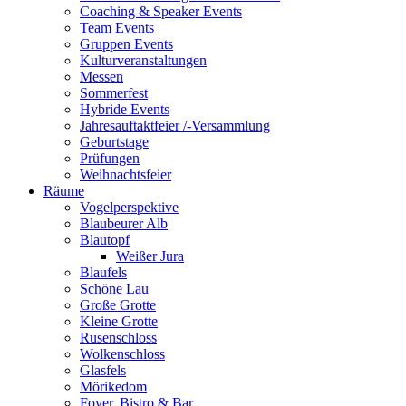
Coaching & Speaker Events
Team Events
Gruppen Events
Kulturveranstaltungen
Messen
Sommerfest
Hybride Events
Jahresauftaktfeier /-Versammlung
Geburtstage
Prüfungen
Weihnachtsfeier
Räume
Vogelperspektive
Blaubeurer Alb
Blautopf
Weißer Jura
Blaufels
Schöne Lau
Große Grotte
Kleine Grotte
Rusenschloss
Wolkenschloss
Glasfels
Mörikedom
Foyer, Bistro & Bar