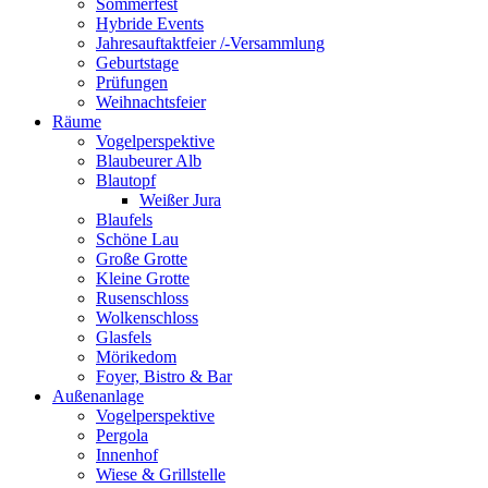
Sommerfest
Hybride Events
Jahresauftaktfeier /-Versammlung
Geburtstage
Prüfungen
Weihnachtsfeier
Räume
Vogelperspektive
Blaubeurer Alb
Blautopf
Weißer Jura
Blaufels
Schöne Lau
Große Grotte
Kleine Grotte
Rusenschloss
Wolkenschloss
Glasfels
Mörikedom
Foyer, Bistro & Bar
Außenanlage
Vogelperspektive
Pergola
Innenhof
Wiese & Grillstelle