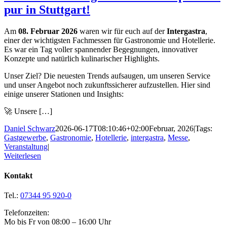
pur in Stuttgart!
Am
08. Februar 2026
waren wir für euch auf der
Intergastra
,
einer der wichtigsten Fachmessen für Gastronomie und Hotellerie.
Es war ein Tag voller spannender Begegnungen, innovativer
Konzepte und natürlich kulinarischer Highlights.
Unser Ziel? Die neuesten Trends aufsaugen, um unseren Service
und unser Angebot noch zukunftssicherer aufzustellen. Hier sind
einige unserer Stationen und Insights:
🚀 Unsere […]
Daniel Schwarz
2026-06-17T08:10:46+02:00
Februar, 2026
|
Tags:
Gastgewerbe
,
Gastronomie
,
Hotellerie
,
intergastra
,
Messe
,
Veranstaltung
|
Weiterlesen
Kontakt
Tel.:
07344 95 920-0
Telefonzeiten:
Mo bis Fr von 08:00 – 16:00 Uhr