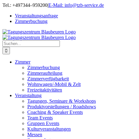
Zum
Tel.: +497344–959200
|
E-Mail: info@tzb-service.de
Inhalt
Veranstaltungsanfrage
springen
Zimmerbuchung
Suche
nach:
Zimmer
Zimmerbuchung
Zimmeraufteilung
Zimmerverfügbarkeit
Wohnwagen/-Mobil & Zelt
Freizeitaktivitäten
Veranstaltung
Tagungen, Seminare & Workshops
Produktvorstellungen / Roadshows
Coaching & Speaker Events
Team Events
Gruppen Events
Kulturveranstaltungen
Messen