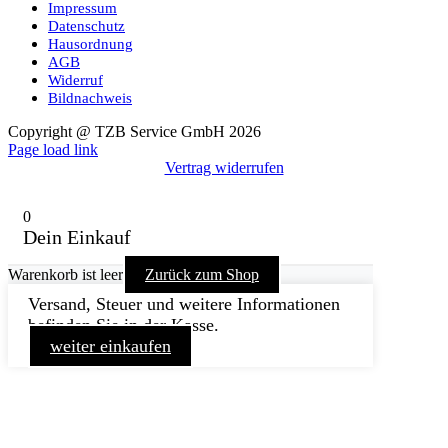
Impressum
Datenschutz
Hausordnung
AGB
Widerruf
Bildnachweis
Copyright @ TZB Service GmbH 2026
Facebook
YouTube
Instagram
Xing
Page load link
Vertrag widerrufen
0
Dein Einkauf
Warenkorb ist leer
Zurück zum Shop
Versand, Steuer und weitere Informationen
befinden Sie in der Kasse.
weiter einkaufen
Nach
oben